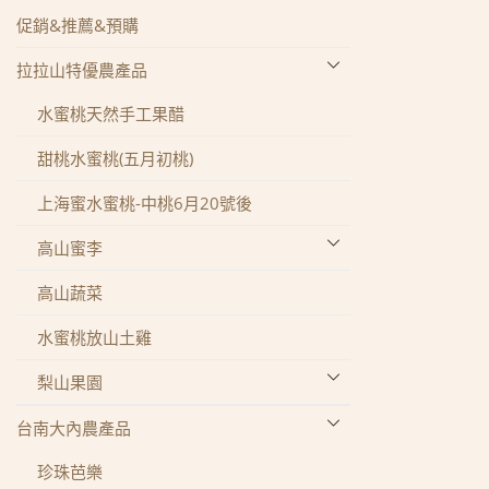
促銷&推薦&預購
拉拉山特優農產品
水蜜桃天然手工果醋
甜桃水蜜桃(五月初桃)
上海蜜水蜜桃-中桃6月20號後
高山蜜李
蜜李-西瓜李
高山蔬菜
黃金蜜李-黃蟬
水蜜桃放山土雞
帝皇李-李王
梨山果園
日本李
梨山甘露梨
台南大內農產品
梨山雪梨
珍珠芭樂