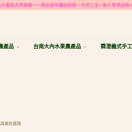
拉山水蜜桃天然果醋～～將近兩年釀造時間～天然工法～無化學添加物-
農產品
台南大內水果農產品
霖澄義式手
，請重新選擇