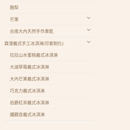
酪梨
芒果
玉文芒果
台南大內天然手作果乾
紅龍芒果
芒果乾
霖澄義式手工冰淇淋(可客制化)
黑香芒果
芭樂乾
拉拉山水蜜桃義式冰淇淋
愛文芒果
檸檬乾片
大湖草莓義式冰淇淋
台農 1 號
鳳梨片
大內芒果義式冰淇淋
象牙芒果
東山龍眼乾
巧克力義式冰淇淋
伯爵紅茶義式冰淇淋
鐵觀音義式冰淇淋