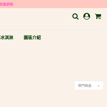
限量銷售
工冰淇淋
園區介紹