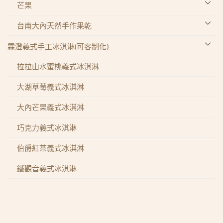
芒果
玉文芒果
台南大內天然手作果乾
紅龍芒果
芒果乾
霖澄義式手工冰淇淋(可客制化)
黑香芒果
芭樂乾
拉拉山水蜜桃義式冰淇淋
愛文芒果
檸檬乾片
大湖草莓義式冰淇淋
台農 1 號
鳳梨片
大內芒果義式冰淇淋
象牙芒果
東山龍眼乾
巧克力義式冰淇淋
伯爵紅茶義式冰淇淋
鐵觀音義式冰淇淋