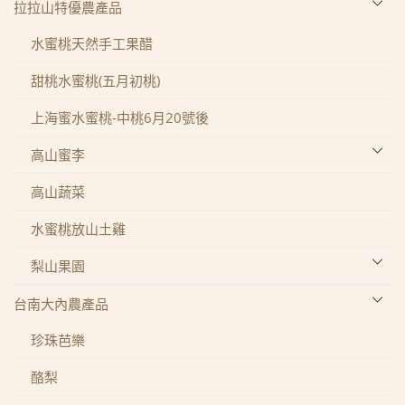
拉拉山特優農產品
水蜜桃天然手工果醋
甜桃水蜜桃(五月初桃)
上海蜜水蜜桃-中桃6月20號後
高山蜜李
蜜李-西瓜李
高山蔬菜
黃金蜜李-黃蟬
水蜜桃放山土雞
帝皇李-李王
梨山果園
日本李
梨山甘露梨
台南大內農產品
梨山雪梨
珍珠芭樂
酪梨