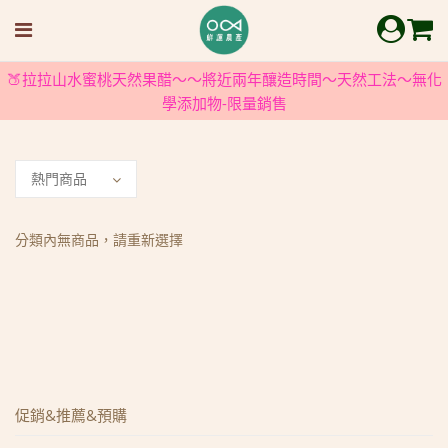
🍑拉拉山水蜜桃天然果醋～～將近兩年釀造時間～天然工法～無化
學添加物-限量銷售
分類內無商品，請重新選擇
促銷&推薦&預購