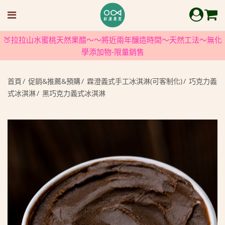
🍑拉拉山水蜜桃天然果醋～～將近兩年釀造時間～天然工法～無化
學添加物-限量銷售
首頁
促銷&推薦&預購
霖澄義式手工冰淇淋(可客制化)
巧克力義
式冰淇淋
黑巧克力義式冰淇淋