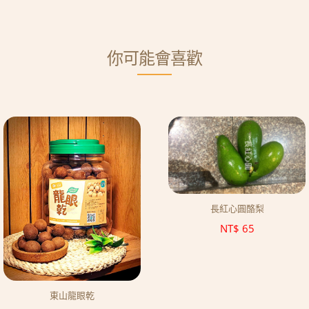
你可能會喜歡
長紅心圓酪梨
NT$
65
東山龍眼乾