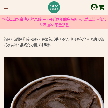
🍑拉拉山水蜜桃天然果醋～～將近兩年釀造時間～天然工法～無化
學添加物-限量銷售
首頁
促銷&推薦&預購
霖澄義式手工冰淇淋(可客制化)
巧克力義
式冰淇淋
黑巧克力義式冰淇淋