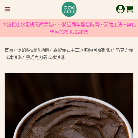
🍑拉拉山水蜜桃天然果醋～～將近兩年釀造時間～天然工法～無化
學添加物-限量銷售
首頁
促銷&推薦&預購
霖澄義式手工冰淇淋(可客制化)
巧克力義
式冰淇淋
黑巧克力義式冰淇淋