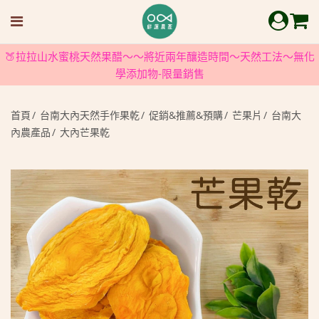
🍑拉拉山水蜜桃天然果醋～～將近兩年釀造時間～天然工法～無化
學添加物-限量銷售
首頁
台南大內天然手作果乾
促銷&推薦&預購
芒果片
台南大
內農產品
大內芒果乾