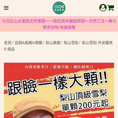
🍑拉拉山水蜜桃天然果醋～～將近兩年釀造時間～天然工法～無化
學添加物-限量銷售
首頁
促銷&推薦&預購
梨山果園
梨山雪梨
梨山雪梨-外皮曬黑
B 級品