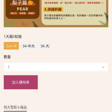
1大箱5粒裝
32A-中
34-中大
36-大
數量
加入購物車
特大雪梨 B 級品