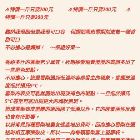
⚠️特價一斤只要200元
⚠️特價一斤只要200元
⚠️
特價一斤只要200元
雖然我很醜但是我很可口😋
保證把黑斑雪梨削皮後
一樣香
甜可口
不必擔心是爛掉！
～
保證好果～
香甜多汁的雪梨老少咸宜，近期卻發現黃澄澄的表面多出了
一些黑色斑點，
不用擔心，這是雪梨遇到低溫時容易發生的現象，當擺放溫
度低於攝氏9°C，
雪梨的表皮可能就開始出現淡褐色的斑點，一旦低於攝氏
5°C甚至可能出現更大的塊狀黑斑。
造成雪梨表皮黑變的原因除了低溫以外，它的酵素活性反應
也會有所影響。
以前常見到種雪梨地農友從產地出貨時，因為擔心雪梨在運
送時相互摩擦破皮，所以一一為每顆雪梨套上塑膠袋。