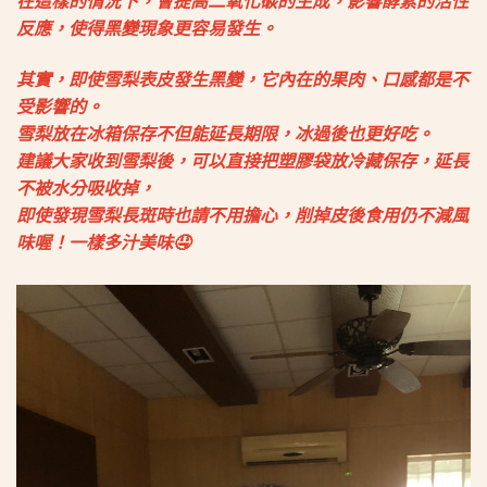
在這樣的情況下，會提高二氧化碳的生成，影響酵素的活性
反應，使得黑變現象更容易發生。
其實，即使雪梨表皮發生黑變，它內在的果肉、口感都是不
受影響的。
雪梨放在冰箱保存不但能延長期限，冰過後也更好吃。
建議大家收到雪梨後，可以直接把塑膠袋放冷藏保存，延長
不被水分吸收掉，
即使發現雪梨長斑時也請不用擔心，削掉皮後食用仍不減風
味喔！一樣多汁美味🤤